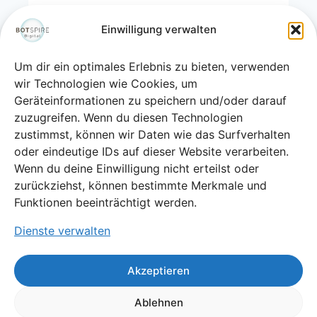
WEBSITE & PATIENTENKONTAKT
Einwilligung verwalten
KI im Beauty-E-
Um dir ein optimales Erlebnis zu bieten, verwenden
Commerce
wir Technologien wie Cookies, um
Geräteinformationen zu speichern und/oder darauf
Von
Tanja Täuschel
Dezember 13, 2025
zuzugreifen. Wenn du diesen Technologien
zustimmst, können wir Daten wie das Surfverhalten
KI-Chatbots im E-Commerce sind kein
oder eindeutige IDs auf dieser Website verarbeiten.
Trend mehr, sondern Standard „Noch
Wenn du deine Einwilligung nicht erteilst oder
Fragen?“ – Klingt nett, hilft aber nicht,
zurückziehst, können bestimmte Merkmale und
wenn niemand antwortet….
Funktionen beeinträchtigt werden.
Dienste verwalten
WEITERLESEN
Akzeptieren
Ablehnen