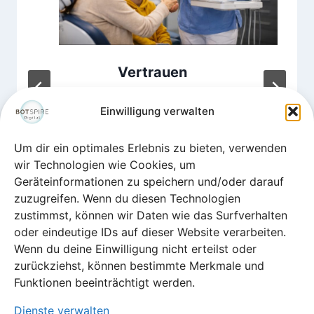
Vertrauen
aufbauen und
Einwilligung verwalten
neue Patienten
gewinnen: 5
Um dir ein optimales Erlebnis zu bieten, verwenden
Strategien für
wir Technologien wie Cookies, um
Zahnarztpraxen
Geräteinformationen zu speichern und/oder darauf
2026
zuzugreifen. Wenn du diesen Technologien
zustimmst, können wir Daten wie das Surfverhalten
Von
Tanja Täuschel
oder eindeutige IDs auf dieser Website verarbeiten.
April 27, 2026
Wenn du deine Einwilligung nicht erteilst oder
zurückziehst, können bestimmte Merkmale und
Funktionen beeinträchtigt werden.
Dienste verwalten