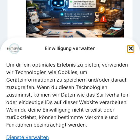
Einwilligung verwalten
KI Chatbot für
Um dir ein optimales Erlebnis zu bieten, verwenden
Websites
wir Technologien wie Cookies, um
antwortet in
Geräteinformationen zu speichern und/oder darauf
Echtzeit
zuzugreifen. Wenn du diesen Technologien
zustimmst, können wir Daten wie das Surfverhalten
Von
Tanja Täuschel
oder eindeutige IDs auf dieser Website verarbeiten.
April 6, 2026
Wenn du deine Einwilligung nicht erteilst oder
zurückziehst, können bestimmte Merkmale und
Funktionen beeinträchtigt werden.
Dienste verwalten