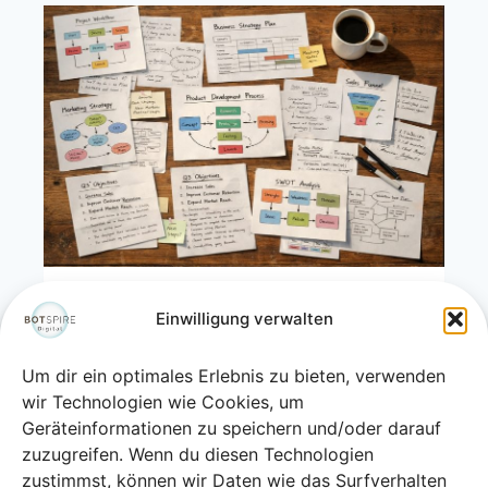
HINTER DEN KULISSEN
Einwilligung verwalten
Botspire Digital: Mein
Um dir ein optimales Erlebnis zu bieten, verwenden
Anspruch an Technik
wir Technologien wie Cookies, um
Geräteinformationen zu speichern und/oder darauf
Von
Tanja Täuschel
März 2, 2026
zuzugreifen. Wenn du diesen Technologien
zustimmst, können wir Daten wie das Surfverhalten