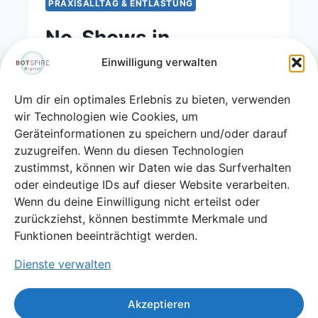
PRAXISALLTAG & ENTLASTUNG
No-Shows in
Zahnarztpraxen
Einwilligung verwalten
endlich reduzieren
Um dir ein optimales Erlebnis zu bieten, verwenden
wir Technologien wie Cookies, um
Von
Tanja Täuschel
Mai 11, 2026
Geräteinformationen zu speichern und/oder darauf
zuzugreifen. Wenn du diesen Technologien
No-Shows in Zahnarztpraxen endlich
zustimmst, können wir Daten wie das Surfverhalten
reduzieren Wer regelmäßig an der
oder eindeutige IDs auf dieser Website verarbeiten.
Anmeldung sitzt oder den Terminplan
Wenn du deine Einwilligung nicht erteilst oder
verantwortet, kennt diese Situation
zurückziehst, können bestimmte Merkmale und
sehr genau….
Funktionen beeinträchtigt werden.
Dienste verwalten
WEITERLESEN
Akzeptieren